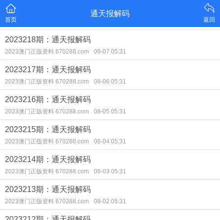
通天报解码
首页
返回
2023218期：通天报解码
2023澳门正版资料 670288.com
08-07 05:31
2023217期：通天报解码
2023澳门正版资料 670288.com
08-06 05:31
2023216期：通天报解码
2023澳门正版资料 670288.com
08-05 05:31
2023215期：通天报解码
2023澳门正版资料 670288.com
08-04 05:31
2023214期：通天报解码
2023澳门正版资料 670288.com
08-03 05:31
2023213期：通天报解码
2023澳门正版资料 670288.com
08-02 05:31
2023212期：通天报解码