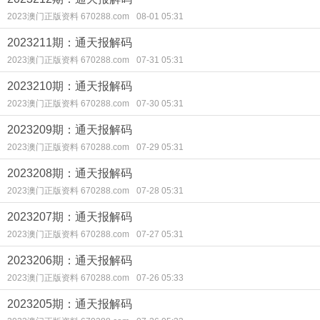
2023澳门正版资料 670288.com
08-01 05:31
2023211期：通天报解码
2023澳门正版资料 670288.com
07-31 05:31
2023210期：通天报解码
2023澳门正版资料 670288.com
07-30 05:31
2023209期：通天报解码
2023澳门正版资料 670288.com
07-29 05:31
2023208期：通天报解码
2023澳门正版资料 670288.com
07-28 05:31
2023207期：通天报解码
2023澳门正版资料 670288.com
07-27 05:31
2023206期：通天报解码
2023澳门正版资料 670288.com
07-26 05:33
2023205期：通天报解码