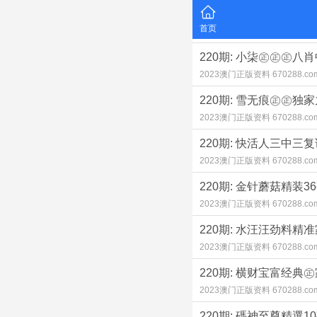
首页
220期: 小柒㊣㊣㊣八
2023澳门正版资料 670288.co
220期: 雪无痕㊣㊣独
2023澳门正版资料 670288.co
220期: 快活人三中三
2023澳门正版资料 670288.co
220期: 金针蘑菇精装3
2023澳门正版资料 670288.co
220期: 水汪汪劲料精
2023澳门正版资料 670288.co
220期: 横财宝富经典
2023澳门正版资料 670288.co
220期: 碼神至尊精選1