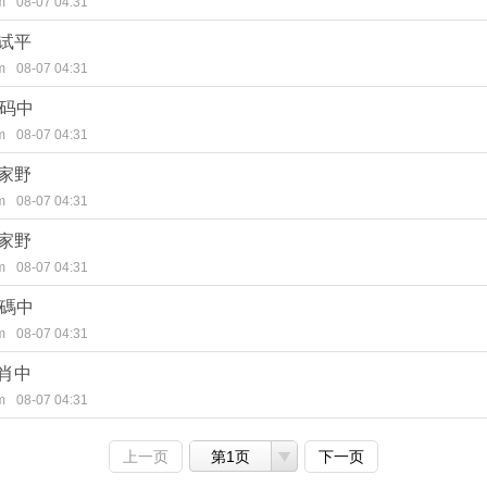
m
08-07 04:31
复试平
m
08-07 04:31
6码中
m
08-07 04:31
准家野
m
08-07 04:31
㊣家野
m
08-07 04:31
0碼中
m
08-07 04:31
三肖中
m
08-07 04:31
上一页
第1页
下一页