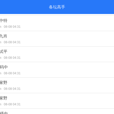
各坛高手
肖中特
m
08-08 04:31
家九肖
m
08-08 04:31
复试平
m
08-08 04:31
6码中
m
08-08 04:31
准家野
m
08-08 04:31
㊣家野
m
08-08 04:31
0碼中